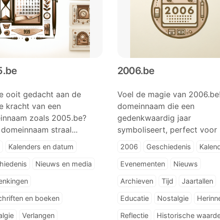
5.be
2006.be
e ooit gedacht aan de
Voel de magie van 2006.be
e kracht van een
domeinnaam die een
innaam zoals 2005.be?
gedenkwaardig jaar
domeinnaam straal...
symboliseert, perfect voor n
Kalenders en datum
2006
Geschiedenis
Kalen
hiedenis
Nieuws en media
Evenementen
Nieuws
enkingen
Archieven
Tijd
Jaartallen
chriften en boeken
Educatie
Nostalgie
Herinn
lgie
Verlangen
Reflectie
Historische waard