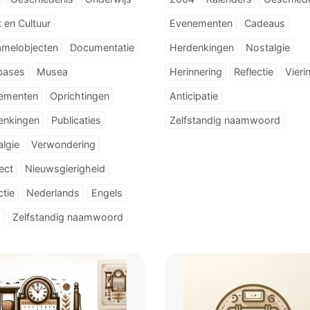
 en Cultuur
Evenementen
Cadeaus
amelobjecten
Documentatie
Herdenkingen
Nostalgie
bases
Musea
Herinnering
Reflectie
Vieri
ementen
Oprichtingen
Anticipatie
enkingen
Publicaties
Zelfstandig naamwoord
lgie
Verwondering
ect
Nieuwsgierigheid
ctie
Nederlands
Engels
s
Zelfstandig naamwoord