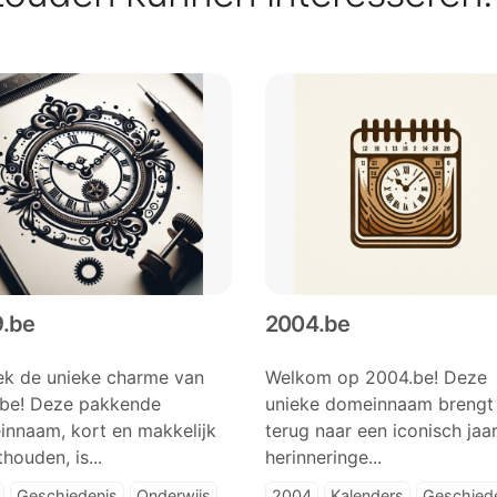
.be
2004.be
k de unieke charme van
Welkom op 2004.be! Deze
.be! Deze pakkende
unieke domeinnaam brengt 
nnaam, kort en makkelijk
terug naar een iconisch jaar
thouden, is...
herinneringe...
Geschiedenis
Onderwijs
2004
Kalenders
Geschied