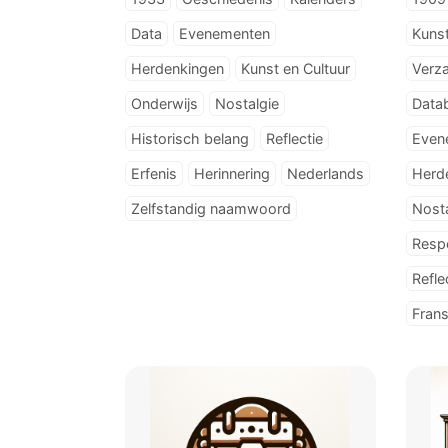
Data
Evenementen
Kunst
Herdenkingen
Kunst en Cultuur
Verz
Onderwijs
Nostalgie
Data
Historisch belang
Reflectie
Even
Erfenis
Herinnering
Nederlands
Herd
Zelfstandig naamwoord
Nosta
Resp
Refle
Fran