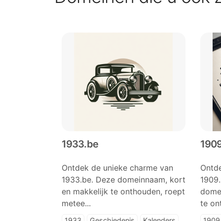
1933.be
1909
Ontdek de unieke charme van
Ontde
1933.be. Deze domeinnaam, kort
1909
en makkelijk te onthouden, roept
domei
metee...
te on
1933
Geschiedenis
Kalenders
1909